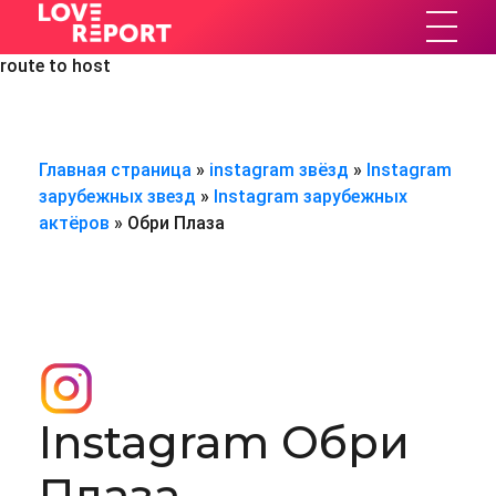
Error #:Failed connect to app.mediaceh.com:80; No route to
hostError #:Failed connect to app.mediaceh.com:80; No
LoveReport
Статистика в соц. сетях
route to host
Главная страница
»
instagram звёзд
»
Instagram
зарубежных звезд
»
Instagram зарубежных
актёров
»
Обри Плаза
Instagram Обри
Плаза