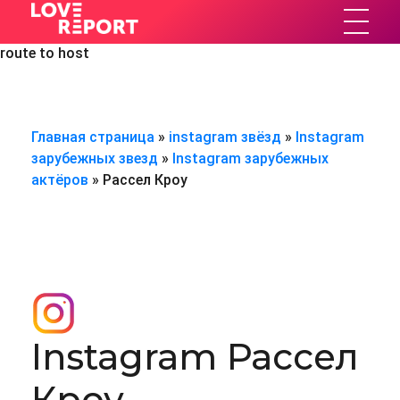
Error #:Failed connect to app.mediaceh.com:80; No route to
hostError #:Failed connect to app.mediaceh.com:80; No
LoveReport
Статистика в соц. сетях
route to host
Главная страница
»
instagram звёзд
»
Instagram
зарубежных звезд
»
Instagram зарубежных
актёров
»
Рассел Кроу
Instagram Рассел
Кроу