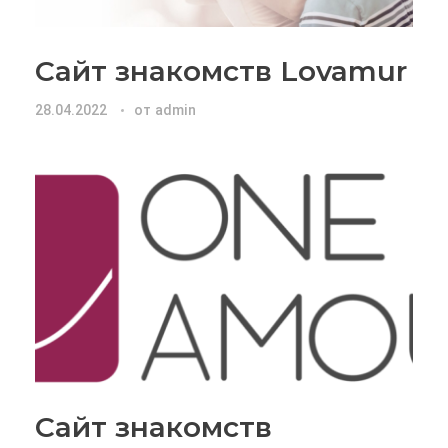
Сайт знакомств Lovamur
28.04.2022
от
admin
Сайт знакомств