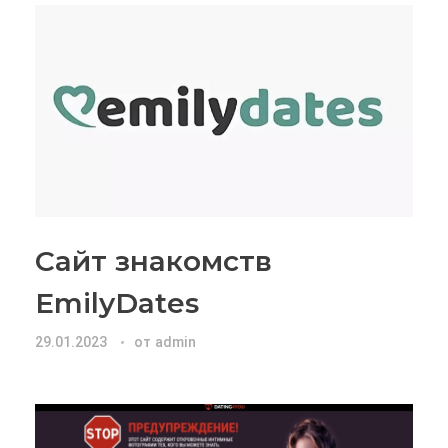
Сайт знакомств
EmilyDates
29.01.2023
от
admin