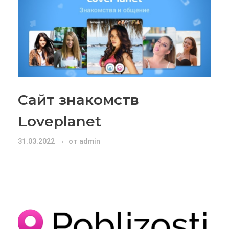
Сайт знакомств
Loveplanet
31.03.2022
от
admin