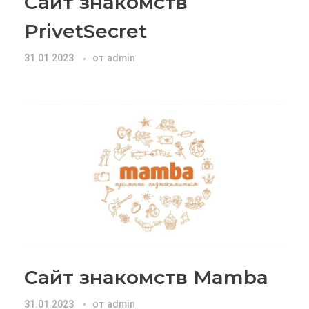
Сайт знакомств
PrivetSecret
31.01.2023
от
admin
Сайт знакомств Mamba
31.01.2023
от
admin