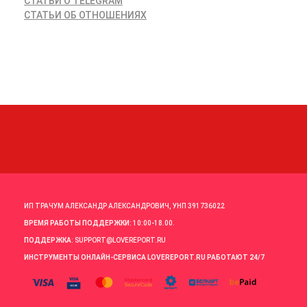
СТАТЬИ О TELEGRAM
СТАТЬИ ОБ ОТНОШЕНИЯХ
ИП ТРАЧУМ АЛЕКСАНДР АЛЕКСАНДРОВИЧ, УНП 391736022
ВРЕМЯ РАБОТЫ ПОДДЕРЖКИ
: 10:00-18.00.
ПОДДЕРЖКА
: SUPPORT@LOVEREPORT.RU
ИНСТРУМЕНТЫ ОНЛАЙН-СЕРВИСА LOVEREPORT.RU РАБОТАЮТ 24/7